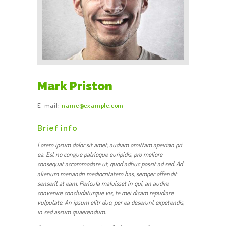
Mark Priston
E-mail:
name@example.com
Brief info
Lorem ipsum dolor sit amet, audiam omittam apeirian pri
ea. Est no congue patrioque euripidis, pro meliore
consequat accommodare ut, quod adhuc possit ad sed. Ad
alienum menandri mediocritatem has, semper offendit
senserit at eam. Pericula maluisset in qui, an audire
convenire concludaturque vis, te mei dicam repudiare
vulputate. An ipsum elitr duo, per ea deserunt expetendis,
in sed assum quaerendum.