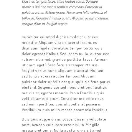
Cras nec tempus lacus, vitae finibus tortor. Quisque
rhoncus dui nec metus tempus commodo. Praesent id
pulvinar mi, ac dictum ipsum. Fusce sem felis, vehicula et
tellus ac, faucibus fringilla quam. Aliquam ac nisi molestie,
congue diam in, feugiat augue.
Curabitur euismod dignissim dolor ultrices
molestie. Aliquam vitae placerat ipsum, eu
dignissim ligula. Curabitur tempor tortor quis
dolor egestas finibus. Sed lorem nulla, auctor nec
rutrum sit amet, gravida porttitor lacus. Aenean
ut diam eget libero facilisis tempor. Mauris
feugiat varius nunc aliquam placerat. Nullam
sed turpis at orci auctor tempus. Aliquam
pulvinar dolor ut felis congue, quis eleifend purus
eleifend. Suspendisse sed nunc pretium, facilisis
HOME
mauris et, egestas mauris. Proin faucibus quis
velit sit amet dictum. Curabitur molestie risus
ABOUT US
sed enim porttitor, quis aliquet erat posuere.
Vestibulum quis mi in massa commodo faucibus.
OUR SERVICES
Duis quis augue diam. Suspendisse in vulputate
CONTACT US
ante. Aenean vulputate eros nisl, in fringilla
massa pretium a. Nulla auctor urna sit amet